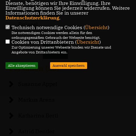
2-2012
Dienste, benötigen wir Ihre Einwilligung. Ihre
Einwilligung können Sie jederzeit widerrufen. Weitere
Armenien-
Informationen finden Sie in unserer
Abend der CDU
Datenschutzerklärung
.
Brüssel
Technisch notwendige Cookies (
Übersicht
)
Die notwendigen Cookies werden allein für den
ordnungsgemäßen Gebrauch der Webseite benötigt.
Cookies von Drittanbietern (
Übersicht
)
Zur Optimierung unserer Webseite binden wir Dienste und
MEHR
Angebote von Drittanbietern ein.
Alle akzeptieren
Auswahl speichern
Personen (20)
Susanne Appel
Markus Arens
Katharina Bertl
Astrid Dentler