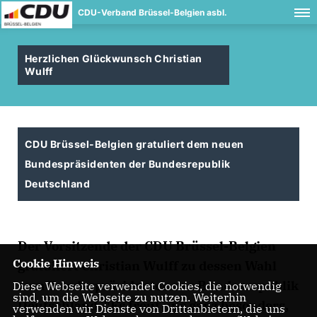
CDU-Verband Brüssel-Belgien asbl.
Herzlichen Glückwunsch Christian
Wulff
CDU Brüssel-Belgien gratuliert dem neuen
Bundespräsidenten der Bundesrepublik
Deutschland
Der Vorsitzende
der CDU Brüssel-Belgien
Cookie Hinweis
gratuliert Christian Wulff zu dessen Wahl
zum Bundespräsidenten der Bundesrepublik
Diese Webseite verwendet Cookies, die notwendig
sind, um die Webseite zu nutzen. Weiterhin
Deutschland. "Es freut uns ganz besonders,
verwenden wir Dienste von Drittanbietern, die uns