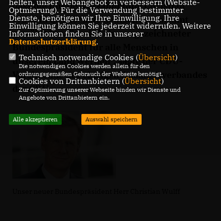
helfen, unser Webangebot zu verbessern (Website-
dass die Bundesversammlung Christian
Optmierung). Für die Verwendung bestimmter
Dienste, benötigen wir Ihre Einwilligung. Ihre
Wulff in das höchste deutsche Staatsamt
Einwilligung können Sie jederzeit widerrufen. Weitere
gewählt hat. Er wird ein ausgezeichneter
Informationen finden Sie in unserer
Datenschutzerklärung
.
Bundespräsident für alle Menschen in
Technisch notwendige Cookies (
Übersicht
)
unserem Land werden", sagte der CDU-
Die notwendigen Cookies werden allein für den
Vorsitzende des einzigen Auslandsverbandes
ordnungsgemäßen Gebrauch der Webseite benötigt.
Cookies von Drittanbietern (
Übersicht
)
der CDU.
Zur Optimierung unserer Webseite binden wir Dienste und
Angebote von Drittanbietern ein.
Alle akzeptieren
Auswahl speichern
Unser neuer Bundespräsident Herr Christian Wulff