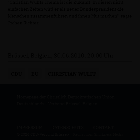
"Christian Wulffs Thema ist die Zukunft. In diesen nicht
einfachen Zeiten wird er als neuer Bundespräsident die
Menschen zusammenführen und ihnen Mut machen", sagte
Jochen Richter.
Brüssel, Belgien, 30.06.2010, 20:00 Uhr
CDU
EU
CHRISTIAN WULFF
Homepage der Christlich Demokratischen Union
Deutschlands - Verband Brüssel-Belgien
IMPRESSUM
DATENSCHUTZ
KONTAKT
© 2026 CDU-Verband Brüssel-
Realisation: Sharkness Media