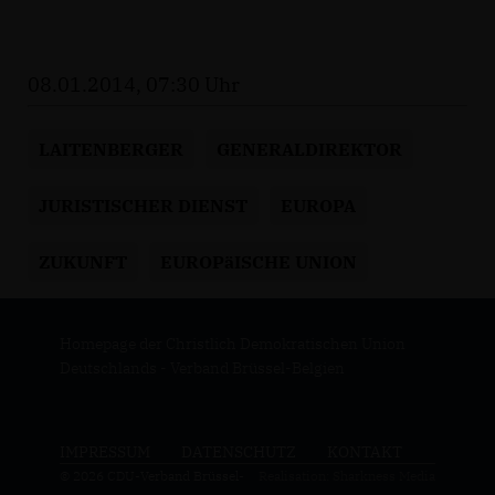
08.01.2014, 07:30 Uhr
LAITENBERGER
GENERALDIREKTOR
JURISTISCHER DIENST
EUROPA
ZUKUNFT
EUROPäISCHE UNION
Homepage der Christlich Demokratischen Union
Deutschlands - Verband Brüssel-Belgien
IMPRESSUM
DATENSCHUTZ
KONTAKT
© 2026 CDU-Verband Brüssel-
Realisation: Sharkness Media