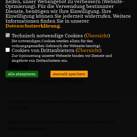
Kommissionspräsidenten José Manuel
helfen, unser Webangebot zu verbessern (Website-
Optmierung). Für die Verwendung bestimmter
Barroso, Johannes Laitenberger, um über die
Dienste, benötigen wir Ihre Einwilligung. Ihre
Einwilligung können Sie jederzeit widerrufen. Weitere
"Zukunft der Europäischen Union" zu
Informationen finden Sie in unserer
diskutieren.
Datenschutzerklärung
.
Technisch notwendige Cookies (
Übersicht
)
Die notwendigen Cookies werden allein für den
ordnungsgemäßen Gebrauch der Webseite benötigt.
Cookies von Drittanbietern (
Übersicht
)
Zur Optimierung unserer Webseite binden wir Dienste und
Angebote von Drittanbietern ein.
Alle akzeptieren
Auswahl speichern
Kabinettschef Johannes Laitenberger
Treffpunkt am Eingang des Berlaymont-Gebäudes um
18.45 Uhr.
Teilnahme nur nach Anmeldung bei tim.u.peters (at)
gmail.com möglich.