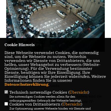
Cookie Hinweis
Diese Webseite verwendet Cookies, die notwendig
sind, um die Webseite zu nutzen. Weiterhin
Können Regierung und Opposition im Bundesrat
verwenden wir Dienste von Drittanbietern, die uns
zusammenfinden?
helfen, unser Webangebot zu verbessern (Website-
Optmierung). Für die Verwendung bestimmter
Dienste, benötigen wir Ihre Einwilligung. Ihre
Einwilligung können Sie jederzeit widerrufen. Weitere
Informationen finden Sie in unserer
Sehr geehrte Damen und Herren,
Datenschutzerklärung
.
liebe Freundinnen und Freunde,
Technisch notwendige Cookies (
Übersicht
)
wie Sie sicherlich den Medien entnommen haben, sind die
Die notwendigen Cookies werden allein für den
ordnungsgemäßen Gebrauch der Webseite benötigt.
Verhandlungen mit der Opposition über die Hartz-IV-
Cookies von Drittanbietern (
Übersicht
)
Reform diese Woche gescheitert.
Zur Optimierung unserer Webseite binden wir Dienste und