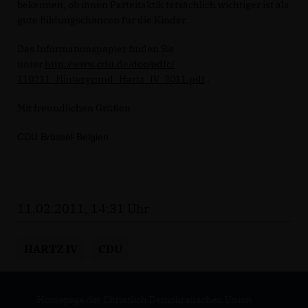
bekennen, ob ihnen Parteitaktik tatsächlich wichtiger ist als
gute Bildungschancen für die Kinder.
Das Informationspapier finden Sie
unter
http://www.cdu.de/doc/pdfc/
110211_Hintergrund_Hartz_IV_
2011.pdf
.
Mit freundlichen Grüßen
CDU Brüssel-Belgien
11.02.2011, 14:31 Uhr
HARTZ IV
CDU
Homepage der Christlich Demokratischen Union