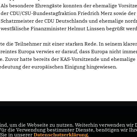
Als besondere Ehrengäste konnten der ehemalige Vorsitz
der CDU/CSU-Bundestagfraktion Friedrich Merz sowie der
Schatzmeister der CDU Deutschlands und ehemalige nord
westfälische Finanzminister Helmut Linssen begrüßt wer
e die Teilnehmer mit einer starken Rede. In seinem klare
ereintes Europa verwies er darauf, dass Europa nicht imm
e. Zuvor hatte bereits der KAS-Vorsitzende und ehemalige
Bedeutung der europäischen Einigung hingewiesen.
nd, um die Webseite zu nutzen. Weiterhin verwenden wir Di
r die Verwendung bestimmter Dienste, benötigen wir Ihre 
 Sie in unserer
Datenschutzerklärung
.