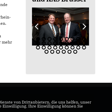
ende
rhein-
den.
n
er mehr
enste von Drittanbietern, die uns helfen, unser
Einwilligung. Ihre Einwilligung können Sie