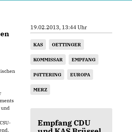
19.02.2013, 13:44 Uhr
ten
KAS
OETTINGER
KOMMISSAR
EMPFANG
äischen
PöTTERING
EUROPA
MERZ
r
aments
r und
Empfang CDU
/CSU-
und KAS Brüssel
end.