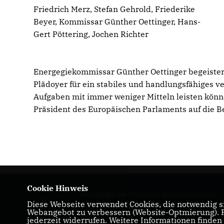
Friedrich Merz, Stefan Gehrold, Friederike
Beyer, Kommissar Günther Oettinger, Hans-
Gert Pöttering, Jochen Richter
Energegiekommissar Günther Oettinger begeistert
Plädoyer für ein stabiles und handlungsfähiges v
Aufgaben mit immer weniger Mitteln leisten könn
Präsident des Europäischen Parlaments auf die 
Cookie Hinweis
Homepage der Christlich Demokratischen
Diese Webseite verwendet Cookies, die notwendig si
Union Deutschlands - Verband Brüssel-
Webangebot zu verbessern (Website-Optmierung). Fü
Belgien
jederzeit widerrufen. Weitere Informationen finden