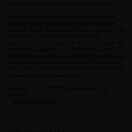
Ereignisse sei nicht ohne Bezug zu Europa zu denken.
Hinsichtlich des bevorstehenden Wahlkampfes zur Wahl
des Europäischen Parlaments sagte Prof. Dr. Hans-Gert
Pöttering: „Die CDU Brüssel ist der überzeugende Ausdruck
dafür, dass die Christlich Demokratische Union
Deutschlands die deutsche Europa-Partei ist und bleibt. Ich
ermutige alle engagierten CDU-Mitglieder hier in Brüssel
und überall in Deutschland, im bevorstehenden Wahlkampf
zum Europäischen Parlament die Europa-Fahne sichtbar
hoch zu halten – dann werden wir wieder stärkste Fraktion
im Europäischen Parlament werden.“
Der Vorsitzende der CDU Brüssel-Belgien sprach ein
Grusswort
->
VIDEO ZUM ANSEHEN