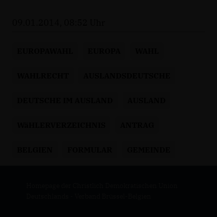
09.01.2014, 08:52 Uhr
EUROPAWAHL
EUROPA
WAHL
WAHLRECHT
AUSLANDSDEUTSCHE
DEUTSCHE IM AUSLAND
AUSLAND
WäHLERVERZEICHNIS
ANTRAG
BELGIEN
FORMULAR
GEMEINDE
Homepage der Christlich Demokratischen Union
Deutschlands - Verband Brüssel-Belgien