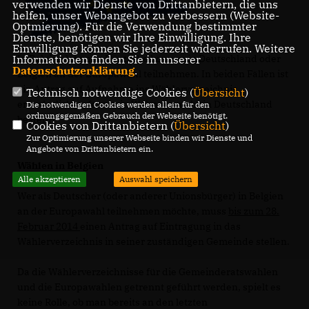
verwenden wir Dienste von Drittanbietern, die uns
helfen, unser Webangebot zu verbessern (Website-
Optmierung). Für die Verwendung bestimmter
Dienste, benötigen wir Ihre Einwilligung. Ihre
Einwilligung können Sie jederzeit widerrufen. Weitere
In Belgien lebende Deutsche können in Deutschland oder
Informationen finden Sie in unserer
Datenschutzerklärung
.
Belgien an der Europawahl teilnehmen. In beiden Fällen ist
ein Antrag auf Aufnahme ins Wählerverzeichnis
Technisch notwendige Cookies (
Übersicht
)
erforderlich, sofern kein Wohnsitz mehr in Deutschland
Die notwendigen Cookies werden allein für den
ordnungsgemäßen Gebrauch der Webseite benötigt.
besteht.
Cookies von Drittanbietern (
Übersicht
)
Zur Optimierung unserer Webseite binden wir Dienste und
Angebote von Drittanbietern ein.
Wählen in Belgien
Alle akzeptieren
Auswahl speichern
Wer als Deutscher (oder anderer Unionsbürger) in Belgien
an der Europawahl teilnehmen möchte, muss
bis zum 28.
Februar 2014
einen Antrag auf Eintragung in das
Wählerverzeichnis in seiner zuständigen Gemeinde stellen.
Da die Wählerverzeichnisse für die Gemeinderatswahlen
und die Europawahlen getrennt geführt werden, spielt es
keine Rolle, ob man bereits an den letzten