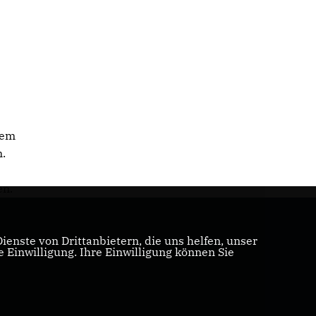
nem
.
en.
enste von Drittanbietern, die uns helfen, unser
Einwilligung. Ihre Einwilligung können Sie