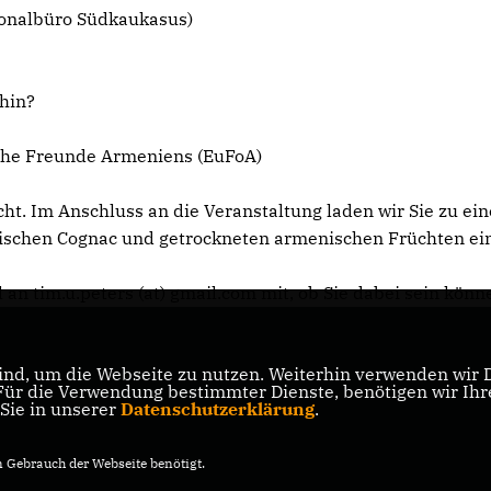
onalbüro Südkaukasus)
 hin?
che Freunde Armeniens (EuFoA)
t. Im Anschluss an die Veranstaltung laden wir Sie zu ei
ischen Cognac und getrockneten armenischen Früchten ein
l an tim.u.peters (at) gmail.com mit, ob Sie dabei sein könn
nd, um die Webseite zu nutzen. Weiterhin verwenden wir Di
r die Verwendung bestimmter Dienste, benötigen wir Ihre 
 Sie in unserer
Datenschutzerklärung
.
Gebrauch der Webseite benötigt.