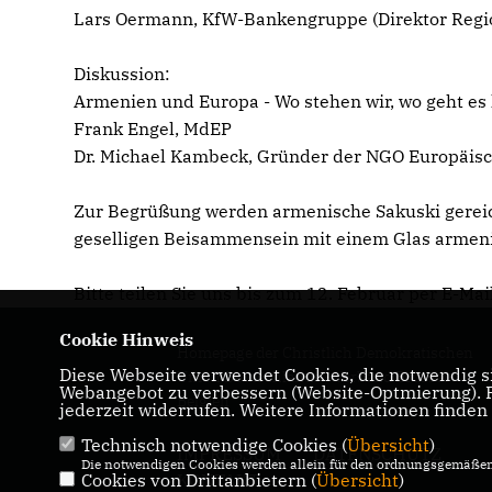
Lars Oermann, KfW-Bankengruppe (Direktor Regi
Diskussion:
Armenien und Europa - Wo stehen wir, wo geht es
Frank Engel, MdEP
Dr. Michael Kambeck, Gründer der NGO Europäis
Zur Begrüßung werden armenische Sakuski gereich
geselligen Beisammensein mit einem Glas armen
Bitte teilen Sie uns bis zum 12. Februar per E-Mai
Cookie Hinweis
Homepage der Christlich Demokratischen
Diese Webseite verwendet Cookies, die notwendig si
Union Deutschlands - Verband Brüssel-
Webangebot zu verbessern (Website-Optmierung). Fü
Belgien
jederzeit widerrufen. Weitere Informationen finden
Technisch notwendige Cookies (
Übersicht
)
IMPRESSUM
DATENSCHUTZ
Die notwendigen Cookies werden allein für den ordnungsgemäßen 
Cookies von Drittanbietern (
KONTAKT
Übersicht
)