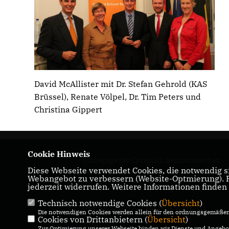
David McAllister mit Dr. Stefan Gehrold (KAS
Brüssel), Renate Völpel, Dr. Tim Peters und
Christina Gippert
Cookie Hinweis
Homepage der Christlich Demokratischen
Diese Webseite verwendet Cookies, die notwendig si
Union Deutschlands - Verband Brüssel-
Webangebot zu verbessern (Website-Optmierung). Fü
Belgien
jederzeit widerrufen. Weitere Informationen finden
Technisch notwendige Cookies (
Übersicht
)
IMPRESSUM
DATENSCHUTZ
Die notwendigen Cookies werden allein für den ordnungsgemäßen 
Cookies von Drittanbietern (
Übersicht
)
KONTAKT
Zur Optimierung unserer Webseite binden wir Dienste und Angebot