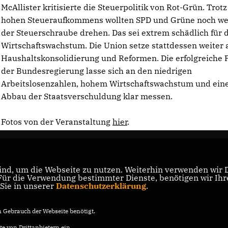
McAllister kritisierte die Steuerpolitik von Rot-Grün. Trotz
hohen Steueraufkommens wollten SPD und Grüne noch we
der Steuerschraube drehen. Das sei extrem schädlich für 
Wirtschaftswachstum. Die Union setze stattdessen weiter 
Haushaltskonsolidierung und Reformen. Die erfolgreiche P
der Bundesregierung lasse sich an den niedrigen
Arbeitslosenzahlen, hohem Wirtschaftswachstum und ei
Abbau der Staatsverschuldung klar messen.
Fotos von der Veranstaltung
hier
.
nd, um die Webseite zu nutzen. Weiterhin verwenden wir Di
r die Verwendung bestimmter Dienste, benötigen wir Ihre 
 Sie in unserer
Datenschutzerklärung
.
Gebrauch der Webseite benötigt.
e von Drittanbietern ein.