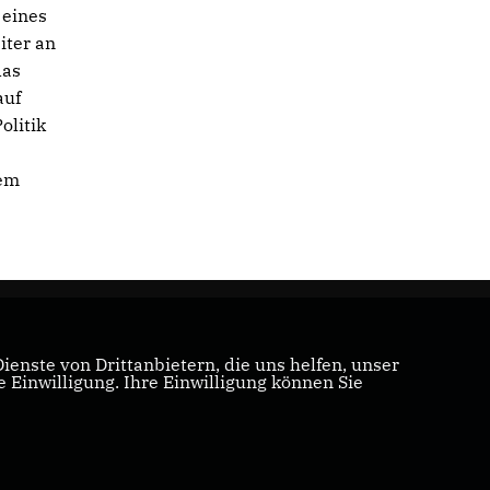
 eines
iter an
das
auf
olitik
nem
enste von Drittanbietern, die uns helfen, unser
Einwilligung. Ihre Einwilligung können Sie