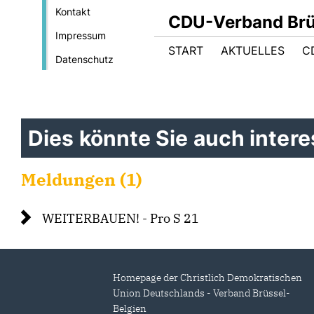
Kontakt
CDU-Verband Brüs
Impressum
START
AKTUELLES
C
Datenschutz
Dies könnte Sie auch interes
Meldungen (1)
WEITERBAUEN! - Pro S 21
Homepage der Christlich Demokratischen
Union Deutschlands - Verband Brüssel-
Belgien