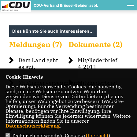
CDU-Verband Brüssel-Belgien asbl.
Dies könnte Sie auch interessieren...
Meldungen (7)
Dokumente (2)
Dem Land geht
Mitgliederbrief
es gut.
4-2011
Cookie Hinweis
Mitgliederversammlung
Mitgliederbrief
Diese Webseite verwendet Cookies, die notwendig
am 1. März 2011
2-2012
sind, um die Webseite zu nutzen. Weiterhin
verwenden wir Dienste von Drittanbietern, die uns
helfen, unser Webangebot zu verbessern (Website-
Gute Bildung für
Optmierung). Für die Verwendung bestimmter
Dienste, benötigen wir Ihre Einwilligung. Ihre
Deutschland
Einwilligung können Sie jederzeit widerrufen. Weitere
Informationen finden Sie in unserer
Datenschutzerklärung
.
Bundeswehr in
Afghanistan –
Technisch notwendige Cookies (
Übersicht
)