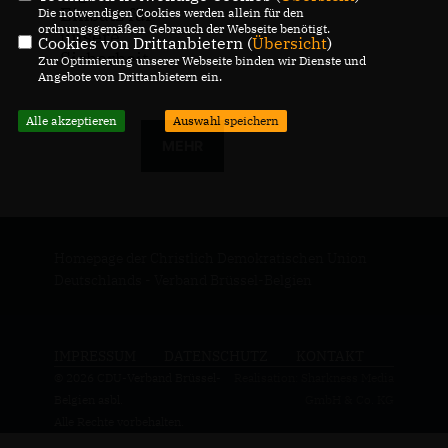
Einsatz für
Die notwendigen Cookies werden allein für den
ordnungsgemäßen Gebrauch der Webseite benötigt.
unsere
Cookies von Drittanbietern (
Übersicht
)
Sicherheit
Zur Optimierung unserer Webseite binden wir Dienste und
Angebote von Drittanbietern ein.
Alle akzeptieren
Auswahl speichern
MEHR
Homepage der Christlich Demokratischen Union
Deutschlands - Verband Brüssel-Belgien
IMPRESSUM
DATENSCHUTZ
KONTAKT
© 2026 CDU-Verband Brüssel-
Realisation: Sharkness Media
Belgien asbl.
GmbH & Co. KG
Alle Rechte vorbehalten.