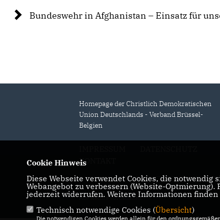
Bundeswehr in Afghanistan – Einsatz für uns
Homepage der Christlich Demokratischen
Union Deutschlands - Verband Brüssel-
Belgien
IMPRESSUM
DATENSCHUTZ
KONTAKT
Cookie Hinweis
Diese Webseite verwendet Cookies, die notwendig si
Webangebot zu verbessern (Website-Optmierung). Fü
© 2026 CDU-Verband Brüssel-Belgien asbl.
jederzeit widerrufen. Weitere Informationen finden
Alle Rechte vorbehalten.
Technisch notwendige Cookies (
Übersicht
)
Die notwendigen Cookies werden allein für den ordnungsgemäßen 