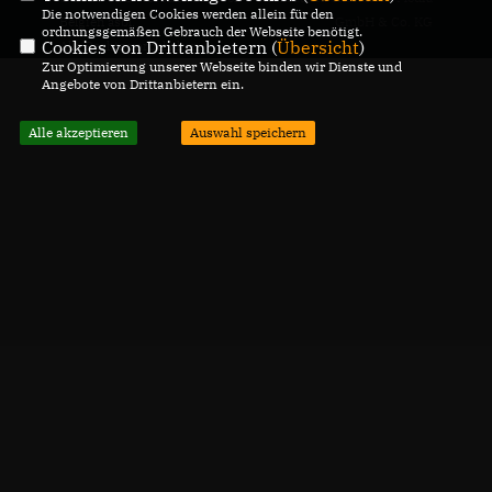
Die notwendigen Cookies werden allein für den
Belgien asbl.
GmbH & Co. KG
ordnungsgemäßen Gebrauch der Webseite benötigt.
Cookies von Drittanbietern (
Übersicht
)
Alle Rechte vorbehalten.
Zur Optimierung unserer Webseite binden wir Dienste und
Angebote von Drittanbietern ein.
Alle akzeptieren
Auswahl speichern