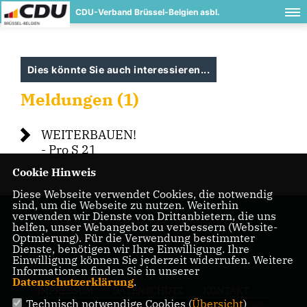
CDU-Verband Brüssel-Belgien asbl.
Dies könnte Sie auch interessieren...
Meldungen (1)
WEITERBAUEN!
- Pro S 21
Cookie Hinweis
Diese Webseite verwendet Cookies, die notwendig
sind, um die Webseite zu nutzen. Weiterhin
verwenden wir Dienste von Drittanbietern, die uns
Homepage der Christlich Demokratischen Union
helfen, unser Webangebot zu verbessern (Website-
Optmierung). Für die Verwendung bestimmter
Deutschlands - Verband Brüssel-Belgien
Dienste, benötigen wir Ihre Einwilligung. Ihre
Einwilligung können Sie jederzeit widerrufen. Weitere
Informationen finden Sie in unserer
Datenschutzerklärung
.
IMPRESSUM
DATENSCHUTZ
KONTAKT
Technisch notwendige Cookies (
Übersicht
)
© 2026 CDU-Verband Brüssel-
Realisation: Sharkness Media