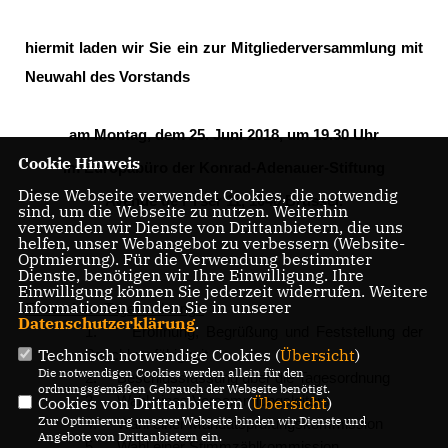
hiermit laden wir Sie ein zur
Mitgliederversammlung
mit
Neuwahl des Vorstands
am Montag, dem 25. Juni 2018, um 19.30 Uhr
Cookie Hinweis
im Europabüro der Konrad-Adenauer-Stiftung
Diese Webseite verwendet Cookies, die notwendig
Avenue de l'Yser 11, 1040 Brüssel.
sind, um die Webseite zu nutzen. Weiterhin
verwenden wir Dienste von Drittanbietern, die uns
helfen, unser Webangebot zu verbessern (Website-
Optmierung). Für die Verwendung bestimmter
Dienste, benötigen wir Ihre Einwilligung. Ihre
Einwilligung können Sie jederzeit widerrufen. Weitere
Informationen finden Sie in unserer
Entwurf der Tagesordnung:
Datenschutzerklärung
.
1. Eröffnung, Begrüßung und Feststellung der
Technisch notwendige Cookies (
Übersicht
)
Beschlussfähigkeit
Die notwendigen Cookies werden allein für den
2. Beschlussfassung über die Tagesordnung
ordnungsgemäßen Gebrauch der Webseite benötigt.
3. Wahl eines Versammlungsleiters
Cookies von Drittanbietern (
Übersicht
)
Zur Optimierung unserer Webseite binden wir Dienste und
4. Wahl einer Mandatsprüfungskommission
Angebote von Drittanbietern ein.
5. Wahl einer Stimmzählkommission