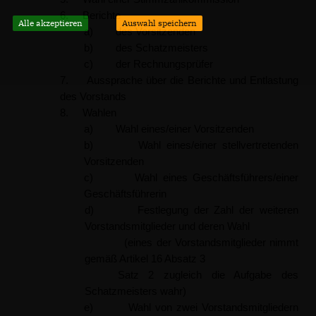
6. Berichte
Alle akzeptieren
Auswahl speichern
a) des Vorsitzenden
b) des Schatzmeisters
c) der Rechnungsprüfer
7. Aussprache über die Berichte und Entlastung
des Vorstands
8. Wahlen
a) Wahl eines/einer Vorsitzenden
b) Wahl eines/einer stellvertretenden
Vorsitzenden
c) Wahl eines Geschäftsführers/einer
Geschäftsführerin
d) Festlegung der Zahl der weiteren
Vorstandsmitglieder und deren Wahl
(eines der Vorstandsmitglieder nimmt
gemäß Artikel 16 Absatz 3
Satz 2 zugleich die Aufgabe des
Schatzmeisters wahr)
e) Wahl von zwei Vorstandsmitgliedern