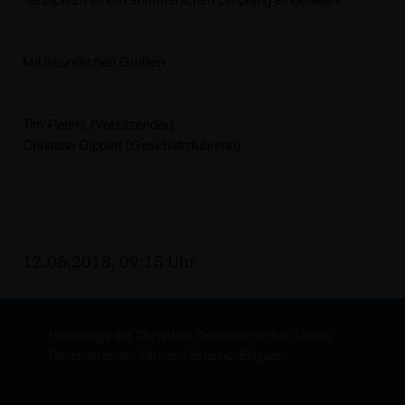
herzlich zu einem sommerlichen Empfang eingeladen.
Mit freundlichen Grüßen
Tim Peters (Vorsitzender)
Christina Gippert (
Geschäftsführerin)
12.06.2018, 09:15 Uhr
Homepage der Christlich Demokratischen Union
Deutschlands - Verband Brüssel-Belgien