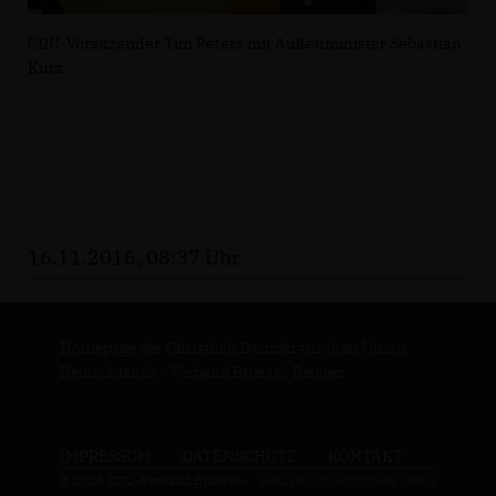
CDU-Vorsitzender Tim Peters mit Außenminister Sebastian
Kurz
16.11.2016, 08:37 Uhr
Homepage der Christlich Demokratischen Union
Deutschlands - Verband Brüssel-Belgien
IMPRESSUM
DATENSCHUTZ
KONTAKT
© 2026 CDU-Verband Brüssel-
Realisation: Sharkness Media