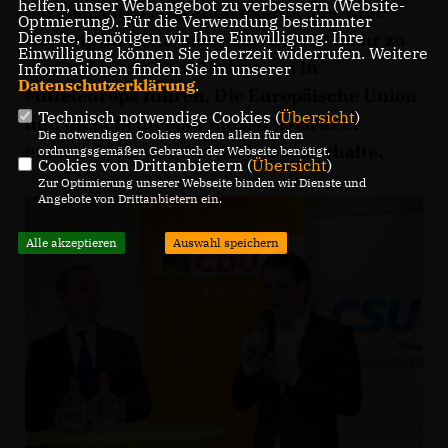
helfen, unser Webangebot zu verbessern (Website-
europäischen Migrationspolitik aus. Eine
Optmierung). Für die Verwendung bestimmter
Dienste, benötigen wir Ihre Einwilligung. Ihre
Rettung im Mittelmeer dürfe nicht mehr zu
Einwilligung können Sie jederzeit widerrufen. Weitere
einem Zugang zum Asylsystem in
Informationen finden Sie in unserer
Datenschutzerklärung
.
Mitteleuropa führen. Die Europäische Union
Technisch notwendige Cookies (
Übersicht
)
und nicht Schlepper müssten darüber
Die notwendigen Cookies werden allein für den
entscheiden, wer Asyl in Europa erhalte.
ordnungsgemäßen Gebrauch der Webseite benötigt.
Cookies von Drittanbietern (
Übersicht
)
Zur Optimierung unserer Webseite binden wir Dienste und
Angebote von Drittanbietern ein.
Alle akzeptieren
Auswahl speichern