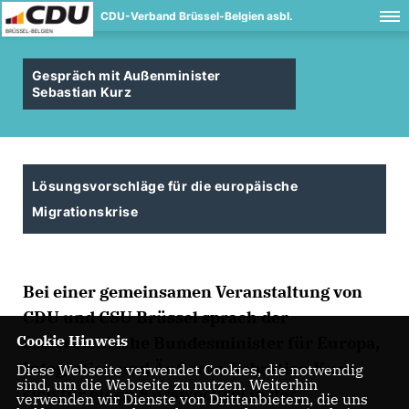
CDU-Verband Brüssel-Belgien asbl.
Gespräch mit Außenminister
Sebastian Kurz
Lösungsvorschläge für die europäische
Migrationskrise
Bei einer gemeinsamen Veranstaltung von
CDU und CSU Brüssel sprach der
Cookie Hinweis
österreichische Bundesminister für Europa,
Integration und Äußeres, Sebastian Kurz,
Diese Webseite verwendet Cookies, die notwendig
sind, um die Webseite zu nutzen. Weiterhin
sich für einen Kurswechsel in der
verwenden wir Dienste von Drittanbietern, die uns