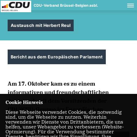
CDU-Verband Brüssel-Belgien asbl.
Austausch mit Herbert Reul
Bericht aus dem Europäischen Parlament
Am 17. Oktober kam es zu einem
informativen und freundschaftlichen
Austausch mit dem Vorsitzenden der
Cookie Hinweis
CDU/CSU-Gruppe im Europäischen
Diese Webseite verwendet Cookies, die notwendig
sind, um die Webseite zu nutzen. Weiterhin
Parlament, Herbert Reul.
verwenden wir Dienste von Drittanbietern, die uns
helfen, unser Webangebot zu verbessern (Website-
Optmierung). Für die Verwendung bestimmter
Dienste, benötigen wir Ihre Einwilligung. Ihre