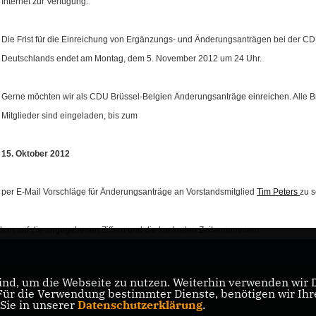
Internet zur Verfügung.
Die Frist für die Einreichung von Ergänzungs- und Änderungsanträgen bei der C
Deutschlands endet am Montag, dem 5. November 2012 um 24 Uhr.
Gerne möchten wir als CDU Brüssel-Belgien Änderungsanträge einreichen. Alle B
Mitglieder sind eingeladen, bis zum
15. Oktober 2012
per E-Mail Vorschläge für Änderungsanträge an Vorstandsmitglied
Tim Peters
zu 
ondern auf die angegebenen Ziffern und die konkreten Zeilennummern.
nd, um die Webseite zu nutzen. Weiterhin verwenden wir Di
r die Verwendung bestimmter Dienste, benötigen wir Ihre 
 Sie in unserer
Datenschutzerklärung
.