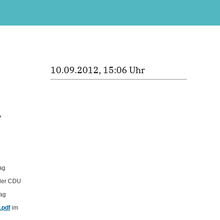
10.09.2012, 15:06 Uhr
r
ag
 der CDU
rag
.pdf
im