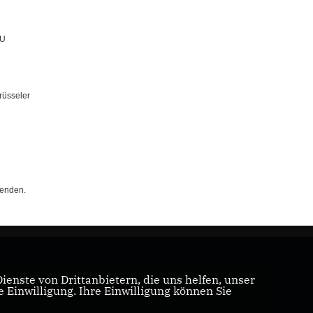
DU
rüsseler
senden.
enste von Drittanbietern, die uns helfen, unser
Einwilligung. Ihre Einwilligung können Sie