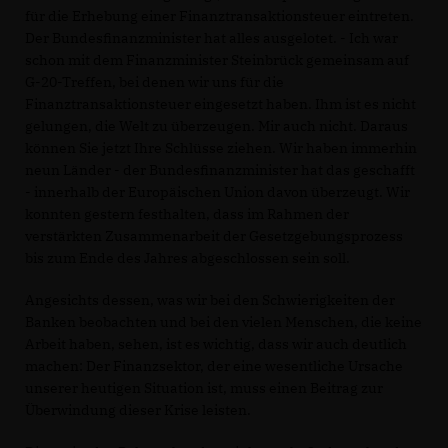
für die Erhebung einer Finanztransaktionsteuer eintreten.
Der Bundesfinanzminister hat alles ausgelotet. - Ich war
schon mit dem Finanzminister Steinbrück gemeinsam auf
G-20-Treffen, bei denen wir uns für die
Finanztransaktionsteuer eingesetzt haben. Ihm ist es nicht
gelungen, die Welt zu überzeugen. Mir auch nicht. Daraus
können Sie jetzt Ihre Schlüsse ziehen. Wir haben immerhin
neun Länder - der Bundesfinanzminister hat das geschafft
- innerhalb der Europäischen Union davon überzeugt. Wir
konnten gestern festhalten, dass im Rahmen der
verstärkten Zusammenarbeit der Gesetzgebungsprozess
bis zum Ende des Jahres abgeschlossen sein soll.
Angesichts dessen, was wir bei den Schwierigkeiten der
Banken beobachten und bei den vielen Menschen, die keine
Arbeit haben, sehen, ist es wichtig, dass wir auch deutlich
machen: Der Finanzsektor, der eine wesentliche Ursache
unserer heutigen Situation ist, muss einen Beitrag zur
Überwindung dieser Krise leisten.