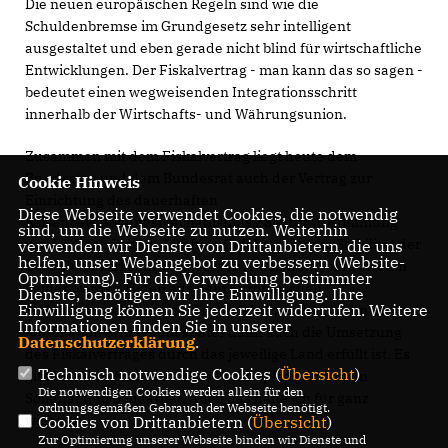
Die neuen europäischen Regeln sind wie die
Schuldenbremse im Grundgesetz sehr intelligent
ausgestaltet und eben gerade nicht blind für wirtschaftliche
Entwicklungen. Der Fiskalvertrag - man kann das so sagen -
bedeutet einen wegweisenden Integrationsschritt
innerhalb der Wirtschafts- und Währungsunion.
Zusammen mit dem Fiskalvertrag liegt heute dem
Bundestag und dem Bundesrat auch der Vertrag zur
Cookie Hinweis
Einrichtung des dauerhaften
Diese Webseite verwendet Cookies, die notwendig
Krisenbewältigungsmechanismus ESM zur Abstimmung
sind, um die Webseite zu nutzen. Weiterhin
vor. Er dient dazu, zukünftige Gefahren für die Stabilität der
verwenden wir Dienste von Drittanbietern, die uns
helfen, unser Webangebot zu verbessern (Website-
Euro-Zone wirksam abzuwehren. Nach dem Inkrafttreten
Optmierung). Für die Verwendung bestimmter
beider werden Hilfen aus dem Europäischen
Dienste, benötigen wir Ihre Einwilligung. Ihre
Einwilligung können Sie jederzeit widerrufen. Weitere
Stabilitätsmechanismus nur gewährt werden, wenn die
Informationen finden Sie in unserer
Ratifikation erfolgt und später dann auch die Umsetzung
Datenschutzerklärung
.
des Fiskalvertrages durch das jeweilige Land erfüllt ist. Es
Technisch notwendige Cookies (
Übersicht
)
gibt hier also eine rechtliche Verknüpfung zwischen
Die notwendigen Cookies werden allein für den
Solidität und Solidarität. Auch das halte ich für ganz
ordnungsgemäßen Gebrauch der Webseite benötigt.
wichtig.
Cookies von Drittanbietern (
Übersicht
)
Zur Optimierung unserer Webseite binden wir Dienste und