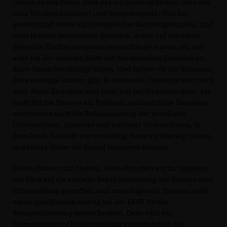
Dieses ist das Paket, über das wir heute befinden, über das
viele Wochen diskutiert und beraten wurde. Nun hat
gestern und heute ein Europäischer Rat stattgefunden, und
zwar in einer bestimmten Situation, in der auf der einen
Seite das Wachstumspaket verabschiedet wurde, wir uns
aber auf der anderen Seite mit der aktuellen Situation im
Euro-Raum beschäftigt haben. Hier haben wir die Situation,
dass es einige Länder gibt, in denen die Zinssätze sehr hoch
sind. Hohe Zinssätze sind nicht nur bei Staatsanleihen, das
heißt für die Staaten ein Problem, sondern hohe Zinssätze
erschweren auch die Refinanzierung der jeweiligen
Unternehmen, kleinerer und mittlerer Unternehmen, in
dem Land. Deshalb war es wichtig, dass wir überlegt haben,
in welcher Weise wir darauf reagieren können.
Meine Damen und Herren, deshalb haben wir für Spanien
mit Blick auf die aktuelle Rekapitalisierung der Banken eine
Entscheidung getroffen, und zwar folgende: Spanien stellt
einen spezifischen Antrag bei der EFSF für die
Rekapitalisierung seiner Banken. Dazu wird ein
Memorandum of Understanding ausgehandelt, die