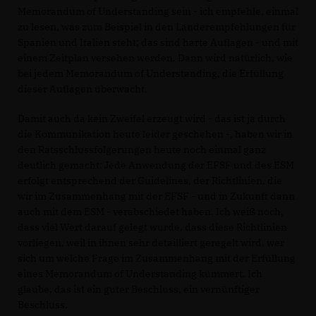
Memorandum of Understanding sein - ich empfehle, einmal
zu lesen, was zum Beispiel in den Länderempfehlungen für
Spanien und Italien steht; das sind harte Auflagen - und mit
einem Zeitplan versehen werden. Dann wird natürlich, wie
bei jedem Memorandum of Understanding, die Erfüllung
dieser Auflagen überwacht.
Damit auch da kein Zweifel erzeugt wird - das ist ja durch
die Kommunikation heute leider geschehen -, haben wir in
den Ratsschlussfolgerungen heute noch einmal ganz
deutlich gemacht: Jede Anwendung der EFSF und des ESM
erfolgt entsprechend der Guidelines, der Richtlinien, die
wir im Zusammenhang mit der EFSF - und in Zukunft dann
auch mit dem ESM - verabschiedet haben. Ich weiß noch,
dass viel Wert darauf gelegt wurde, dass diese Richtlinien
vorliegen, weil in ihnen sehr detailliert geregelt wird, wer
sich um welche Frage im Zusammenhang mit der Erfüllung
eines Memorandum of Understanding kümmert. Ich
glaube, das ist ein guter Beschluss, ein vernünftiger
Beschluss.