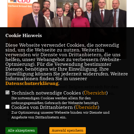
Cookie Hinweis
Diese Webseite verwendet Cookies, die notwendig
sind, um die Webseite zu nutzen. Weiterhin
verwenden wir Dienste von Drittanbietern, die uns
helfen, unser Webangebot zu verbessern (Website-
Optmierung). Für die Verwendung bestimmter
Vorstand 2012
Dienste, benötigen wir Ihre Einwilligung. Ihre
Einwilligung können Sie jederzeit widerrufen. Weitere
Informationen finden Sie in unserer
Datenschutzerklärung
.
Der Vorstand der CDU Brüssel-Belgien setzt sich für den
Technisch notwendige Cookies (
Übersicht
)
Zeitraum 2012-2014 aus zehn Mitgliedern zusammen.
Die notwendigen Cookies werden allein für den
ordnungsgemäßen Gebrauch der Webseite benötigt.
Vorsitzender
Cookies von Drittanbietern (
Übersicht
)
Zur Optimierung unserer Webseite binden wir Dienste und
Jochen Richter
Angebote von Drittanbietern ein.
EU-Beamter
Alle akzeptieren
Auswahl speichern