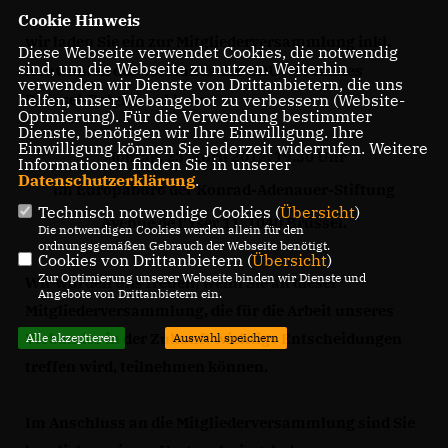
Cookie Hinweis
wir laden Sie ein zur
Mitgliederversammlung inkl.
Diese Webseite verwendet Cookies, die notwendig
sind, um die Webseite zu nutzen. Weiterhin
Neuwahlen des Vorstands
des CDU-Verbandes
verwenden wir Dienste von Drittanbietern, die uns
helfen, unser Webangebot zu verbessern (Website-
Brüssel-Belgien asbl. am
Optmierung). Für die Verwendung bestimmter
Dienste, benötigen wir Ihre Einwilligung. Ihre
Einwilligung können Sie jederzeit widerrufen. Weitere
Montag, 23. April 2012, 19.30 Uhr
Informationen finden Sie in unserer
Datenschutzerklärung
.
im Europabüro der Konrad-Adenauer-Stiftung
Technisch notwendige Cookies (
Übersicht
)
Avenue de l'Yser 11, 1040 Brüssel.
Die notwendigen Cookies werden allein für den
ordnungsgemäßen Gebrauch der Webseite benötigt.
Cookies von Drittanbietern (
Übersicht
)
Zur Optimierung unserer Webseite binden wir Dienste und
Wir würden uns freuen, wenn Sie an dieser
Angebote von Drittanbietern ein.
Mitgliederversammlung, die für die Arbeit unseres
Verbandes in der Zukunft wichtige Entscheidungen
Alle akzeptieren
Auswahl speichern
treffen wird, teilnehmen können.
Im Anschluss an die Mitgliederversammlung sind Sie