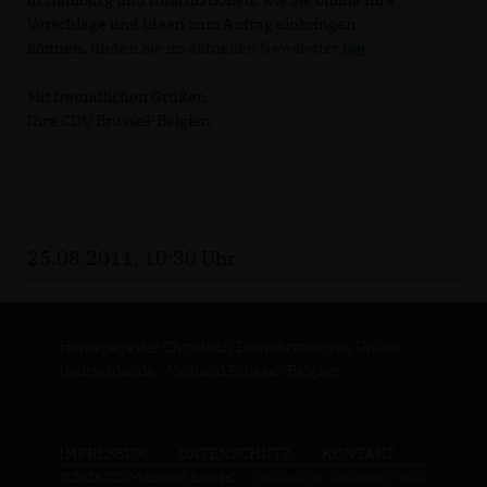
in Hamburg und Informationen, wie Sie online Ihre
Vorschläge und Ideen zum Antrag einbringen
können,
finden Sie im aktuellen Newsletter
.
hier
Mit freundlichen Grüßen
Ihre CDU Brüssel-Belgien
25.08.2011, 10:30 Uhr
Homepage der Christlich Demokratischen Union
Deutschlands - Verband Brüssel-Belgien
IMPRESSUM
DATENSCHUTZ
KONTAKT
© 2026 CDU-Verband Brüssel-
Realisation: Sharkness Media