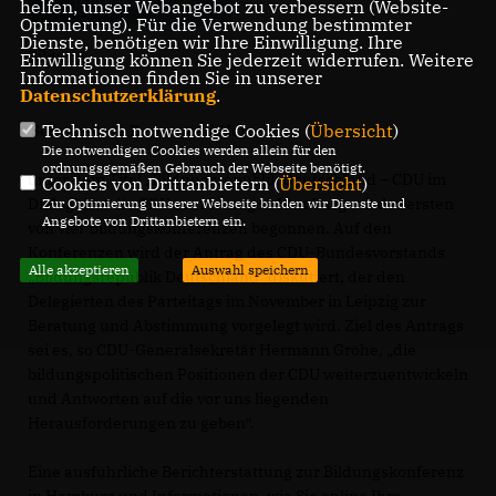
helfen, unser Webangebot zu verbessern (Website-
Optmierung). Für die Verwendung bestimmter
Dienste, benötigen wir Ihre Einwilligung. Ihre
Bildung
Einwilligung können Sie jederzeit widerrufen. Weitere
Informationen finden Sie in unserer
Datenschutzerklärung
.
Technisch notwendige Cookies (
Übersicht
)
Sehr geehrte Damen und Herren,
Die notwendigen Cookies werden allein für den
ordnungsgemäßen Gebrauch der Webseite benötigt.
unter dem Titel „Bildungsrepublik Deutschland – CDU im
Cookies von Drittanbietern (
Übersicht
)
Dialog“ hat die CDU am Montag in Hamburg mit der ersten
Zur Optimierung unserer Webseite binden wir Dienste und
Angebote von Drittanbietern ein.
von vier Bildungskonferenzen begonnen. Auf den
Konferenzen wird der Antrag des CDU-Bundesvorstands
Alle akzeptieren
Auswahl speichern
Bildungsrepublik Deutschland“ diskutiert, der den
Delegierten des Parteitags im November in Leipzig zur
Beratung und Abstimmung vorgelegt wird. Ziel des Antrags
sei es, so CDU-Generalsekretär Hermann Gröhe, „die
bildungspolitischen Positionen der CDU weiterzuentwickeln
und Antworten auf die vor uns liegenden
Herausforderungen zu geben“.
Eine ausführliche Berichterstattung zur Bildungskonferenz