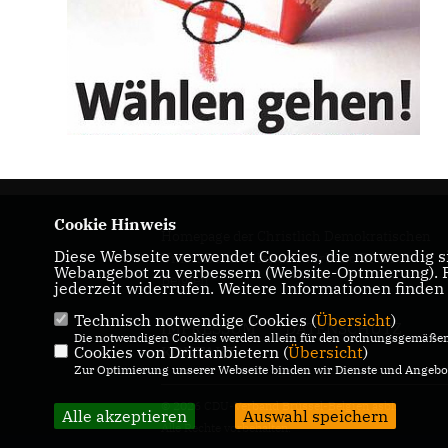
Cookie Hinweis
Homepage der Christlich Demokratischen
Diese Webseite verwendet Cookies, die notwendig si
Union Deutschlands - Verband Brüssel-
Webangebot zu verbessern (Website-Optmierung). Fü
Belgien
jederzeit widerrufen. Weitere Informationen finden
Technisch notwendige Cookies (
Übersicht
)
IMPRESSUM
DATENSCHUTZ
Die notwendigen Cookies werden allein für den ordnungsgemäßen 
KONTAKT
Cookies von Drittanbietern (
Übersicht
)
Zur Optimierung unserer Webseite binden wir Dienste und Angebot
© 2026 CDU-Verband Brüssel-Belgien asbl.
Alle akzeptieren
Auswahl speichern
Alle Rechte vorbehalten.